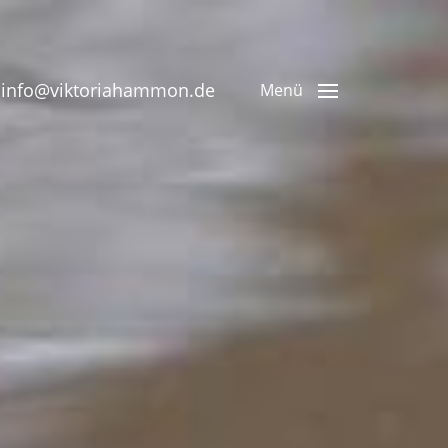
8 info@viktoriahammon.de
Menü