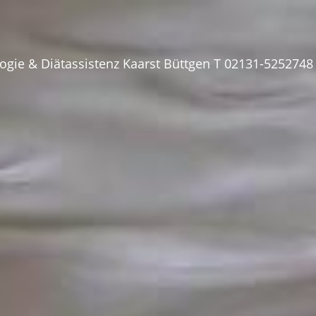
ogie & Diätassistenz Kaarst Büttgen T 02131-525274